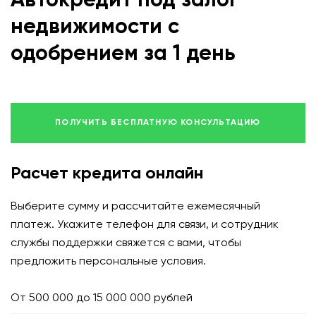
Автокредит под залог
Ежемесячно платим процент по займу и гарантируем возврат
вложенной суммы в конце срока.
недвижимости с
одобрением за 1 день
close
ЗАКРЫТЬ
ПОЛУЧИТЬ БЕСПЛАТНУЮ КОНСУЛЬТАЦИЮ
Расчет кредита онлайн
Выберите сумму и рассчитайте ежемесячный
платеж. Укажите телефон для связи, и сотрудник
службы поддержки свяжется с вами, чтобы
предложить персональные условия.
От 500 000 до 15 000 000 рублей